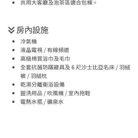
共用大客廳及泡茶區適合包棟。
房內設施
冷氣機
液晶電視 / 有線頻道
高級棉質浴巾及毛巾
全套抗菌防蹣寢具及 6 尺沙士比亞名床 / 羽絨
被 / 羽絨枕
乾濕分離衛浴設備
盥洗用品 / 吹風機 / 室內拖鞋
電熱水瓶 / 礦泉水