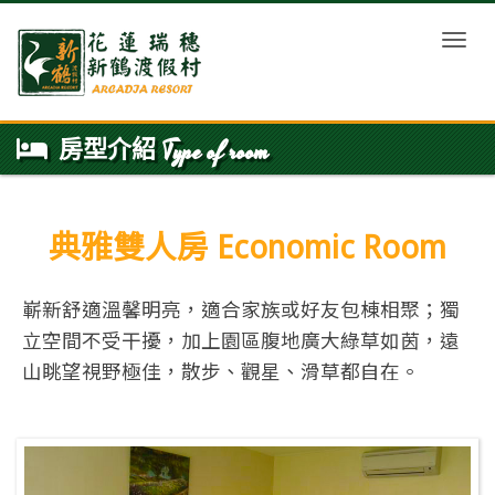
Toggle
房型介紹 Type of room
典雅雙人房 Economic Room
嶄新舒適溫馨明亮，適合家族或好友包棟相聚；獨
立空間不受干擾，加上園區腹地廣大綠草如茵，遠
山眺望視野極佳，散步、觀星、滑草都自在。